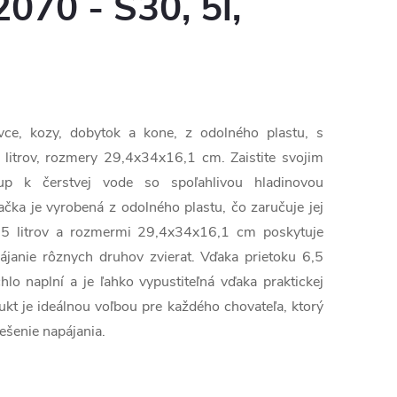
070 - S30, 5l,
vce, kozy, dobytok a kone, z odolného plastu, s
litrov, rozmery 29,4x34x16,1 cm. Zaistite svojim
stup k čerstvej vode so spoľahlivou hladinovou
čka je vyrobená z odolného plastu, čo zaručuje jej
 5 litrov a rozmermi 29,4x34x16,1 cm poskytuje
ájanie rôznych druhov zvierat. Vďaka prietoku 6,5
chlo naplní a je ľahko vypustiteľná vďaka praktickej
ukt je ideálnou voľbou pre každého chovateľa, ktorý
iešenie napájania.