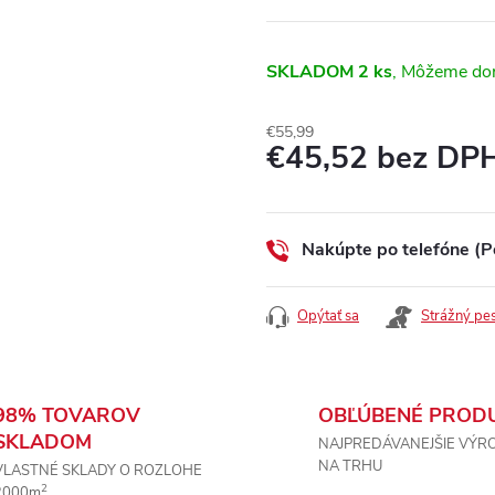
SKLADOM
2 ks
€55,99
€45,52 bez DP
Jednotková
cena:
Nakúpte po telefóne (P
Opýtať sa
Strážný pe
98% TOVAROV
OBĽÚBENÉ PROD
SKLADOM
NAJPREDÁVANEJŠIE VÝR
NA TRHU
VLASTNÉ SKLADY O ROZLOHE
2
2000m