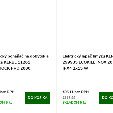
rický poháňač na dobytok a
Elektrický lapač hmyzu KE
tá KERBL 11261
299935 ECOKILL INOX 20
HOCK PRO 2000
IPX4 2x15 W
 bez DPH
€95,11 bez DPH
DO KOŠÍKA
DO KO
€116,99
DOM
5 ks
SKLADOM
5 ks