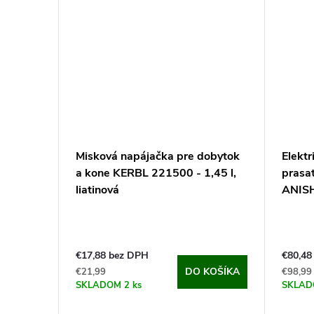
Misková napájačka pre dobytok
Elekt
a kone KERBL 221500 - 1,45 l,
prasa
liatinová
ANIS
€17,88 bez DPH
€80,48
DO KOŠÍKA
€21,99
€98,99
SKLADOM
2 ks
SKLA