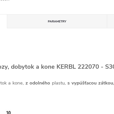
PARAMETRY
ozy, dobytok a kone KERBL 222070 - S30,
ytok a kone,
z odolného
plastu,
s vypúšťacou zátkou