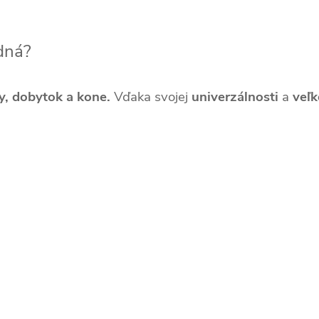
dná?
y, dobytok a kone.
Vďaka svojej
univerzálnosti
a
veľk