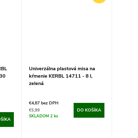
RBL
Univerzálna plastová misa na
30
kŕmenie KERBL 14711 - 8 l,
zelená
€4,87 bez DPH
DO KOŠÍKA
€5,99
SKLADOM
2 ks
ŠÍKA