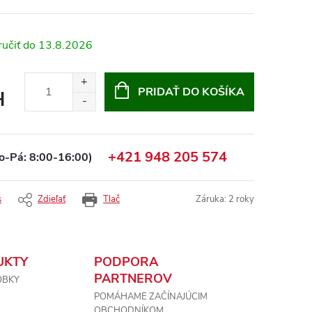
13.8.2026
PRIDAŤ DO KOŠÍKA
H
+421 948 205 574
o-Pá: 8:00-16:00)
s
Zdieľať
Tlač
Záruka
:
2 roky
UKTY
PODPORA
PARTNEROV
OBKY
POMÁHAME ZAČÍNAJÚCIM
OBCHODNÍKOM