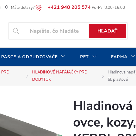
+421 948 205 574
O našej spoločnosti
Blog
Moja objednávka
HĽADAŤ
 PASCE A ODPUDZOVAČE
PET
FARMA
 PRE
HLADINOVÉ NAPÁJAČKY PRE
Hladinová napá
DOBYTOK
5l, plastová
Hladinová
ovce, kozy