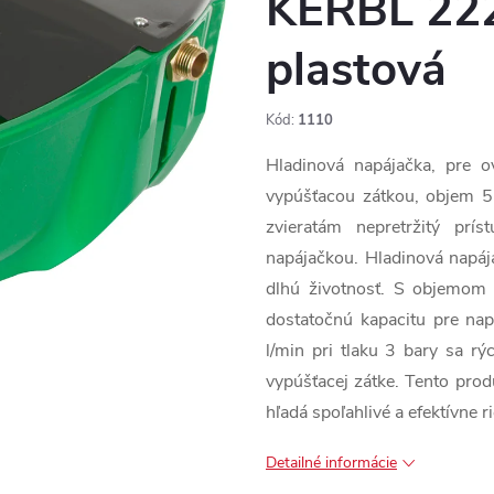
KERBL 222
plastová
Kód:
1110
Hladinová napájačka, pre o
vypúšťacou zátkou, objem 5 
zvieratám nepretržitý prí
napájačkou. Hladinová napája
dlhú životnosť. S objemom
dostatočnú kapacitu pre nap
l/min pri tlaku 3 bary sa rý
vypúšťacej zátke. Tento prod
hľadá spoľahlivé a efektívne r
Detailné informácie