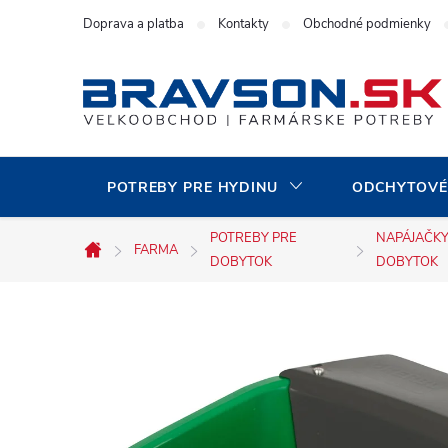
Prejsť
Doprava a platba
Kontakty
Obchodné podmienky
na
obsah
POTREBY PRE HYDINU
ODCHYTOVÉ
POTREBY PRE
NAPÁJAČKY
FARMA
Domov
DOBYTOK
DOBYTOK