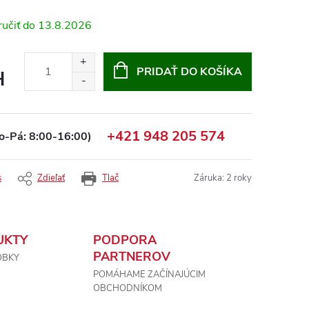
13.8.2026
PRIDAŤ DO KOŠÍKA
H
+421 948 205 574
o-Pá: 8:00-16:00)
s
Zdieľať
Tlač
Záruka
:
2 roky
UKTY
PODPORA
PARTNEROV
OBKY
POMÁHAME ZAČÍNAJÚCIM
OBCHODNÍKOM