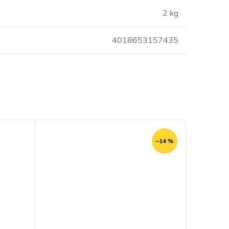
2 kg
4018653157435
–14 %