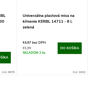
RBL
Univerzálna plastová misa na
30
kŕmenie KERBL 14711 - 8 l,
zelená
€4,87 bez DPH
DO KOŠÍKA
€5,99
SKLADOM
2 ks
ŠÍKA
Kód:
0975
Kód:
1022