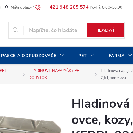
+421 948 205 574
O našej spoločnosti
Blog
Moja objednávka
HĽADAŤ
 PASCE A ODPUDZOVAČE
PET
FARMA
 PRE
HLADINOVÉ NAPÁJAČKY PRE
Hladinová napájač
DOBYTOK
2,5 l, nerezová
Hladinová
ovce, kozy