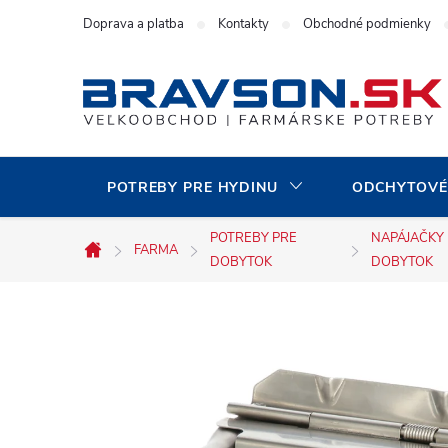
Prejsť
Doprava a platba
Kontakty
Obchodné podmienky
na
obsah
POTREBY PRE HYDINU
ODCHYTOVÉ
POTREBY PRE
NAPÁJAČKY
FARMA
Domov
DOBYTOK
DOBYTOK