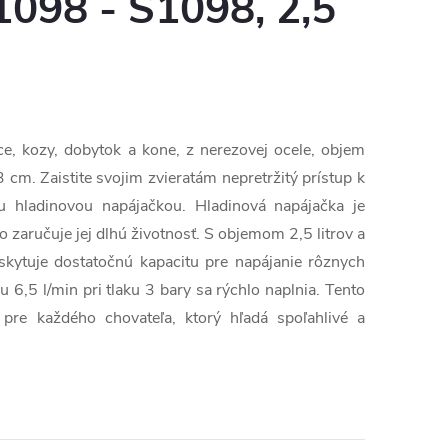
098 - S1098, 2,5
ce, kozy, dobytok a kone, z nerezovej ocele, objem
 cm. Zaistite svojim zvieratám nepretržitý prístup k
ou hladinovou napájačkou. Hladinová napájačka je
o zaručuje jej dlhú životnosť. S objemom 2,5 litrov a
tuje dostatočnú kapacitu pre napájanie rôznych
u 6,5 l/min pri tlaku 3 bary sa rýchlo naplnia. Tento
 pre každého chovateľa, ktorý hľadá spoľahlivé a