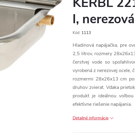
KERBL 221
l, nerezová
Kód:
1113
Hladinová napájačka, pre ov
2,5 litrov, rozmery 28x26x13
čerstvej vode so spoľahliv
vyrobená z nerezovej ocele, č
rozmermi 28x26x13 cm posky
druhov zvierat. Vďaka prietok
produkt je ideálnou voľbou
efektívne riešenie napájania.
Detailné informácie