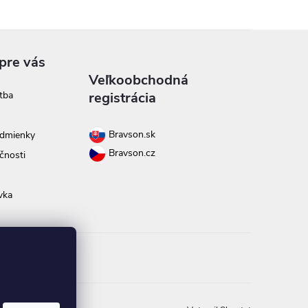
pre vás
Veľkoobchodná
tba
registrácia
Bravson.sk
dmienky
Bravson.cz
čnosti
vka