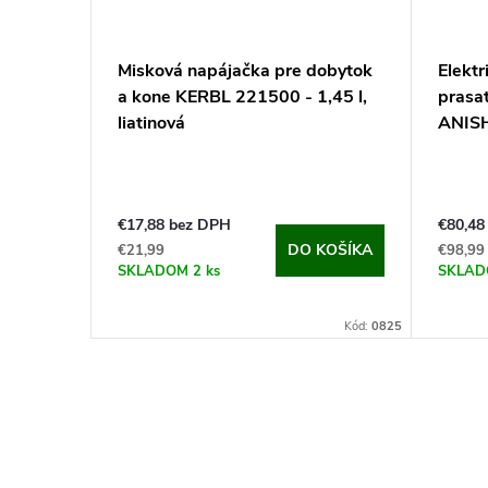
Misková napájačka pre dobytok
Elekt
a kone KERBL 221500 - 1,45 l,
prasa
liatinová
ANIS
€17,88 bez DPH
€80,48
DO KOŠÍKA
€21,99
€98,99
SKLADOM
2 ks
SKLA
Kód:
0825