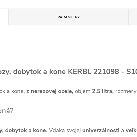
PARAMETRY
ozy, dobytok a kone KERBL 221098 - S10
tok a kone,
z nerezovej ocele,
objem
2,5 litra,
rozmer
dná?
y, dobytok a kone.
Vďaka svojej
univerzálnosti
a
veľk