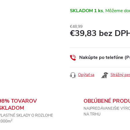
SKLADOM
1 ks
€48,99
€39,83 bez DP
Jednotková
cena:
Nakúpte po telefóne (P
Opýtať sa
Strážný pe
98% TOVAROV
OBĽÚBENÉ PROD
SKLADOM
NAJPREDÁVANEJŠIE VÝR
NA TRHU
VLASTNÉ SKLADY O ROZLOHE
2
2000m