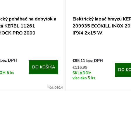
rický poháňač na dobytok a
Elektrický lapač hmyzu KE
tá KERBL 11261
299935 ECOKILL INOX 20
HOCK PRO 2000
IPX4 2x15 W
 bez DPH
€95,11 bez DPH
DO KOŠÍKA
€116,99
DO KO
DOM
5 ks
SKLADOM
viac ako 5 ks
Kód:
0914