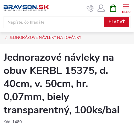
Prejsť
NÁKUPN
KOŠÍK
na
obsah
HĽADAŤ
JEDNORÁZOVÉ NÁVLEKY NA TOPÁNKY
Jednorazové návleky na
obuv KERBL 15375, d.
40cm, v. 50cm, hr.
0,07mm, biely
transparentný, 100ks/bal
Kód:
1480