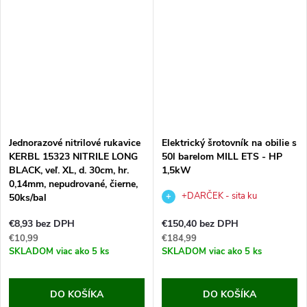
Jednorazové nitrilové rukavice
Elektrický šrotovník na obilie s
KERBL 15323 NITRILE LONG
50l barelom MILL ETS - HP
BLACK, veľ. XL, d. 30cm, hr.
1,5kW
0,14mm, nepudrované, čierne,
+DARČEK - sita ku
50ks/bal
šrotovníku v hodnote €56,97,-
€8,93 bez DPH
€150,40 bez DPH
€10,99
€184,99
SKLADOM
viac ako 5 ks
SKLADOM
viac ako 5 ks
DO KOŠÍKA
DO KOŠÍKA