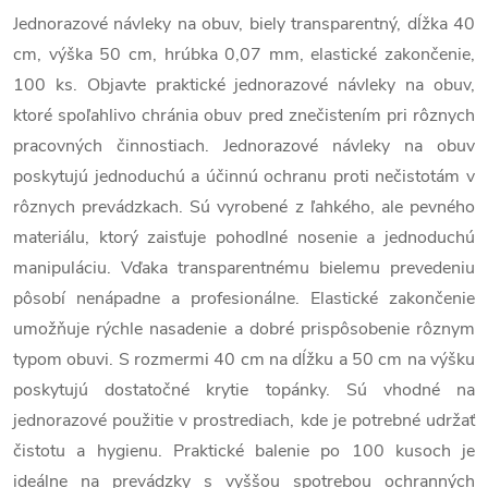
Jednorazové návleky na obuv, biely transparentný, dĺžka 40
cm, výška 50 cm, hrúbka 0,07 mm, elastické zakončenie,
100 ks. Objavte praktické jednorazové návleky na obuv,
ktoré spoľahlivo chránia obuv pred znečistením pri rôznych
pracovných činnostiach. Jednorazové návleky na obuv
poskytujú jednoduchú a účinnú ochranu proti nečistotám v
rôznych prevádzkach. Sú vyrobené z ľahkého, ale pevného
materiálu, ktorý zaisťuje pohodlné nosenie a jednoduchú
manipuláciu. Vďaka transparentnému bielemu prevedeniu
pôsobí nenápadne a profesionálne. Elastické zakončenie
umožňuje rýchle nasadenie a dobré prispôsobenie rôznym
typom obuvi. S rozmermi 40 cm na dĺžku a 50 cm na výšku
poskytujú dostatočné krytie topánky. Sú vhodné na
jednorazové použitie v prostrediach, kde je potrebné udržať
čistotu a hygienu. Praktické balenie po 100 kusoch je
ideálne na prevádzky s vyššou spotrebou ochranných