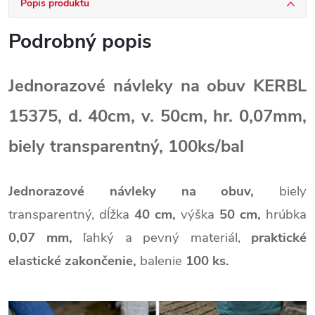
Popis produktu
Podrobný popis
Jednorazové návleky na obuv KERBL
15375, d. 40cm, v. 50cm, hr. 0,07mm,
biely transparentný, 100ks/bal
Jednorazové návleky na obuv,
biely
transparentný,
dĺžka
40 cm,
výška
50 cm,
hrúbka
0,07 mm,
ľahký a pevný materiál,
praktické
elastické zakončenie,
balenie
100 ks.