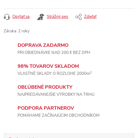
Opýtať sa
Strážný pes
Zdieľať
Záruka
:
2 roky
DOPRAVA ZADARMO
PRI OBJEDNÁVKE NAD 200 € BEZ DPH
98% TOVAROV SKLADOM
2
VLASTNÉ SKLADY O ROZLOHE 2000m
OBĽÚBENÉ PRODUKTY
NAJPREDÁVANEJŠIE VÝROBKY NA TRHU
PODPORA PARTNEROV
POMÁHAME ZAČÍNAJÚCIM OBCHODNÍKOM