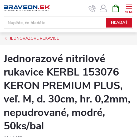
Prejsť
NÁKUPN
KOŠÍK
na
obsah
HĽADAŤ
JEDNORAZOVÉ RUKAVICE
Jednorazové nitrilové
rukavice KERBL 153076
KERON PREMIUM PLUS,
veľ. M, d. 30cm, hr. 0,2mm,
nepudrované, modré,
50ks/bal