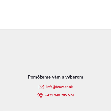
Z
á
p
ä
t
info
@
bravson.sk
i
+421 948 205 574
e