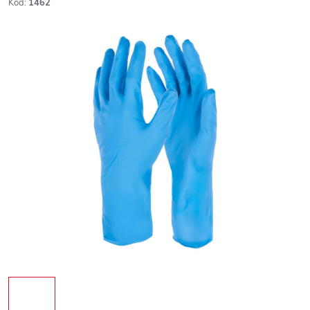
Kód:
1462