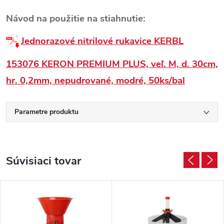
Návod na použitie na stiahnutie:
Jednorazové nitrilové rukavice KERBL
153076 KERON PREMIUM PLUS, veľ. M, d. 30cm,
hr. 0,2mm, nepudrované, modré, 50ks/bal
Parametre produktu
Súvisiaci tovar