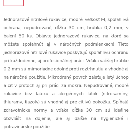
Jednorazové nitrilové rukavice, modré, veľkosť M, spoľahlivá
ochrana, nepudrované, dĺžka 30 cm, hrúbka 0,2 mm, v
balení 50 ks. Objavte jednorazové rukavice, na ktoré sa
môžete spoľahnúť aj v náročných podmienkach! Tieto
jednorazové nitrilové rukavice poskytujú spoľahlivú ochranu
pri každodennej aj profesionálnej práci. Vďaka väčšej hrúbke
0,2 mm sú mimoriadne odolné proti roztrhnutiu a vhodné aj
na náročné použitie. Mikrodrsný povrch zaisťuje istý úchop
a cit v prstoch aj pri práci za mokra. Nepudrované, modré
rukavice bez latexu a alergénnych látok (nitrosamíny,
thiuramy, tiazoly) sú vhodné aj pre citlivú pokožku. Spĺňajú
zdravotnícke normy a vďaka dĺžke 30 cm sú ideálne
obzvlášť na dojenie, ale aj ďalšie na hygienické i
potravinárske použitie.