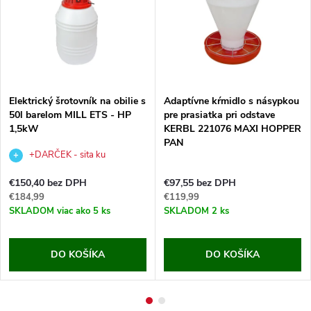
Elektrický šrotovník na obilie s
Adaptívne kŕmidlo s násypkou
50l barelom MILL ETS - HP
pre prasiatka pri odstave
1,5kW
KERBL 221076 MAXI HOPPER
PAN
+DARČEK - sita ku
šrotovníku v hodnote €56,97,-
€150,40 bez DPH
€97,55 bez DPH
€184,99
€119,99
SKLADOM
viac ako 5 ks
SKLADOM
2 ks
DO KOŠÍKA
DO KOŠÍKA