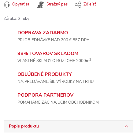
Opýtať sa
Strážný pes
Zdieľať
Záruka
:
2 roky
DOPRAVA ZADARMO
PRI OBJEDNÁVKE NAD 200 € BEZ DPH
98% TOVAROV SKLADOM
2
VLASTNÉ SKLADY O ROZLOHE 2000m
OBĽÚBENÉ PRODUKTY
NAJPREDÁVANEJŠIE VÝROBKY NA TRHU
PODPORA PARTNEROV
POMÁHAME ZAČÍNAJÚCIM OBCHODNÍKOM
Popis produktu