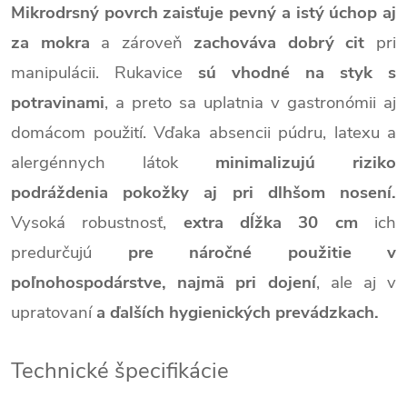
Mikrodrsný povrch zaisťuje pevný a istý úchop aj
za mokra
a zároveň
zachováva dobrý cit
pri
manipulácii. Rukavice
sú vhodné na styk s
potravinami
, a preto sa uplatnia v gastronómii aj
domácom použití. Vďaka absencii púdru, latexu a
alergénnych látok
minimalizujú riziko
podráždenia pokožky aj pri dlhšom nosení.
Vysoká robustnosť,
extra dĺžka 30 cm
ich
predurčujú
pre náročné použitie v
poľnohospodárstve, najmä pri dojení
, ale aj v
upratovaní
a ďalších hygienických prevádzkach.
Technické špecifikácie