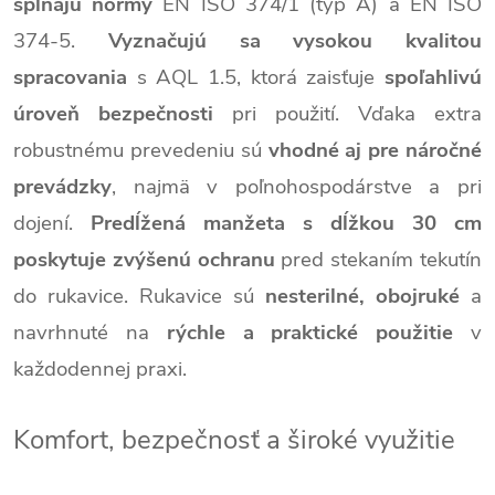
spĺňajú normy
EN ISO 374/1 (typ A) a EN ISO
374-5.
Vyznačujú sa vysokou kvalitou
spracovania
s AQL 1.5, ktorá zaisťuje
spoľahlivú
úroveň bezpečnosti
pri použití. Vďaka extra
robustnému prevedeniu sú
vhodné aj pre náročné
prevádzky
, najmä v poľnohospodárstve a pri
dojení.
Predĺžená manžeta s dĺžkou 30 cm
poskytuje zvýšenú ochranu
pred stekaním tekutín
do rukavice. Rukavice sú
nesterilné, obojruké
a
navrhnuté na
rýchle a praktické použitie
v
každodennej praxi.
Komfort, bezpečnosť a široké využitie