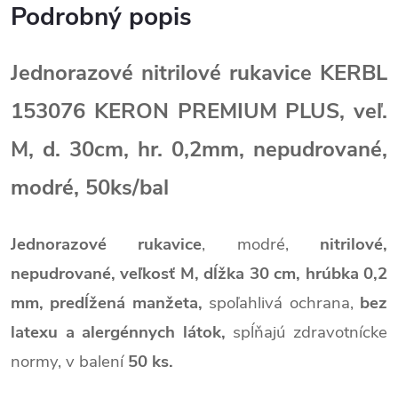
Podrobný popis
Jednorazové nitrilové rukavice KERBL
153076 KERON PREMIUM PLUS, veľ.
M, d. 30cm, hr. 0,2mm, nepudrované,
modré, 50ks/bal
Jednorazové rukavice
, modré,
nitrilové,
nepudrované,
veľkosť M,
dĺžka 30 cm,
hrúbka 0,2
mm, predĺžená manžeta,
spoľahlivá ochrana,
bez
latexu a alergénnych látok,
spĺňajú zdravotnícke
normy,
v balení
50 ks.