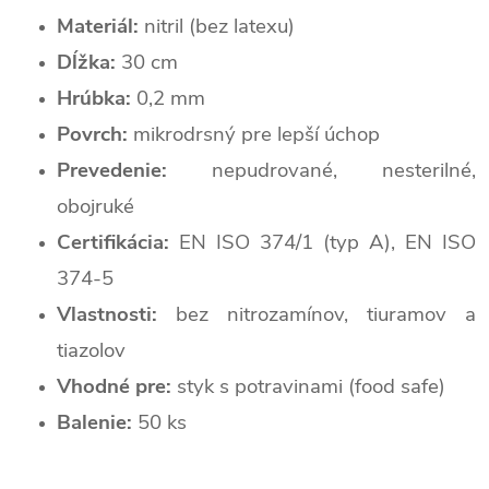
Materiál:
nitril (bez latexu)
Dĺžka:
30 cm
Hrúbka:
0,2 mm
Povrch:
mikrodrsný pre lepší úchop
Prevedenie:
nepudrované, nesterilné,
obojruké
Certifikácia:
EN ISO 374/1 (typ A), EN ISO
374-5
Vlastnosti:
bez nitrozamínov, tiuramov a
tiazolov
Vhodné pre:
styk s potravinami (food safe)
Balenie:
50 ks