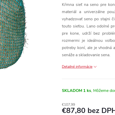
Kŕmna sieť na seno pre ko
materiál a univerzálne p
vyhadzovať seno po stajni č
touto sieťou. Lano odolné pr
pre kone, udrží bez problé
rozmermi je ideálnou voľbo
potreby koní, ale je vhodná 
senáže a skladovanie sena.
Detailné informácie
SKLADOM
1 ks
€107,99
€87,80 bez DP