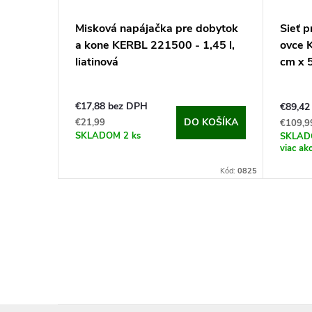
Misková napájačka pre dobytok
Sieť p
a kone KERBL 221500 - 1,45 l,
ovce 
liatinová
cm x 5
€17,88 bez DPH
€89,42
DO KOŠÍKA
€21,99
€109,9
SKLADOM
2 ks
SKLA
viac ak
Kód:
0825