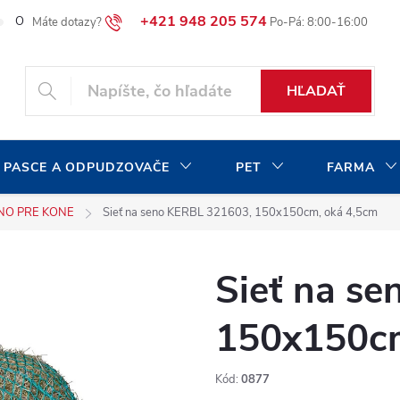
+421 948 205 574
O našej spoločnosti
Blog
Moja objednávka
HĽADAŤ
 PASCE A ODPUDZOVAČE
PET
FARMA
ENO PRE KONE
Sieť na seno KERBL 321603, 150x150cm, oká 4,5cm
Sieť na s
150x150cm
Kód:
0877