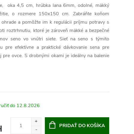
ne, oka 4,5 cm,
hrúbka lana
6mm, odolné, mäkký
oužitie, o rozmere 150x150 cm. Zabráňte koňom
i ohrade a pomôžte im k regulácii príjmu potravy s
oti roztrhnutiu, ktoré je zároveň mäkké a bezpečné
mov seno vo vnútri siete. Sieť na seno s týmito
u pre efektívne a praktické dávkovanie sena pre
aj pre ovce. S drobnými okami je ideálny na balenie
12.8.2026
PRIDAŤ DO KOŠÍKA
H