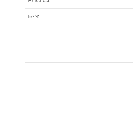
Hmotnosť
:
EAN
: