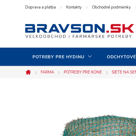
Prejsť
Doprava a platba
Kontakty
Obchodné podmienky
na
obsah
POTREBY PRE HYDINU
ODCHYTOVÉ
FARMA
POTREBY PRE KONE
SIETE NA S
Domov