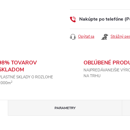
Jednotková
cena:
Nakúpte po telefóne (P
Opýtať sa
Strážný pe
98% TOVAROV
OBĽÚBENÉ PROD
SKLADOM
NAJPREDÁVANEJŠIE VÝR
NA TRHU
VLASTNÉ SKLADY O ROZLOHE
2
2000m
PARAMETRY