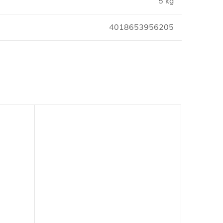
5 kg
4018653956205