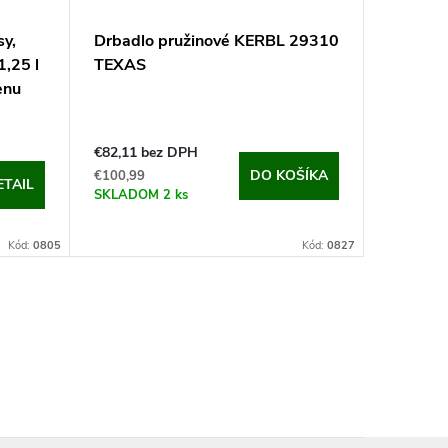
sy,
Drbadlo pružinové KERBL 29310
,25 l
TEXAS
enu
€82,11 bez DPH
DO KOŠÍKA
€100,99
ETAIL
SKLADOM
2 ks
Kód:
0805
Kód:
0827