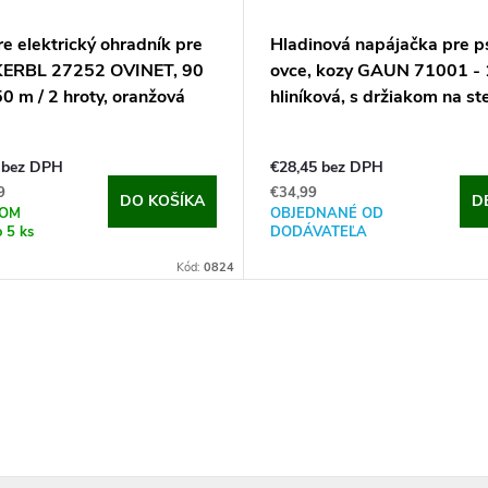
re elektrický ohradník pre
Hladinová napájačka pre p
KERBL 27252 OVINET, 90
ovce, kozy GAUN 71001 - 1
0 m / 2 hroty, oranžová
hliníková, s držiakom na st
 bez DPH
€28,45 bez DPH
9
€34,99
DO KOŠÍKA
D
DOM
OBJEDNANÉ OD
o 5 ks
DODÁVATEĽA
Kód:
0824