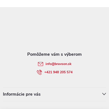
Z
á
p
ä
t
info
@
bravson.sk
i
+421 948 205 574
e
Informácie pre vás