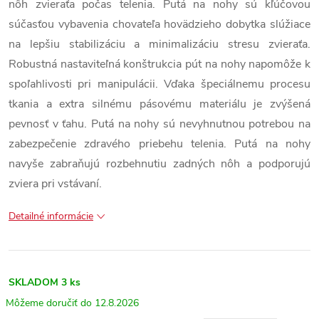
nôh zvieraťa počas telenia. Putá na nohy sú kľúčovou
súčasťou vybavenia chovateľa hovädzieho dobytka slúžiace
na lepšiu stabilizáciu a minimalizáciu stresu zvieraťa.
Robustná nastaviteľná konštrukcia pút na nohy napomôže k
spoľahlivosti pri manipulácii. Vďaka špeciálnemu procesu
tkania a extra silnému pásovému materiálu je zvýšená
pevnosť v ťahu. Putá na nohy sú nevyhnutnou potrebou na
zabezpečenie zdravého priebehu telenia. Putá na nohy
navyše zabraňujú rozbehnutiu zadných nôh a podporujú
zviera pri vstávaní.
Detailné informácie
SKLADOM
3 ks
12.8.2026