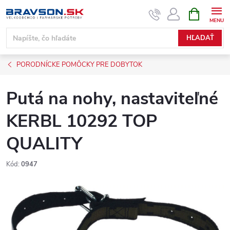
Prejsť
NÁKUPN
KOŠÍK
na
obsah
HĽADAŤ
PORODNÍCKE POMÔCKY PRE DOBYTOK
Putá na nohy, nastaviteľné
KERBL 10292 TOP
QUALITY
Kód:
0947