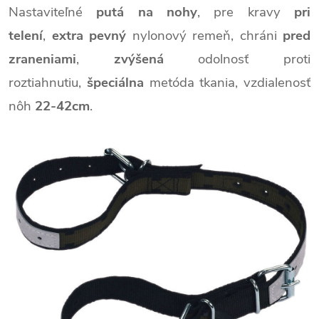
Nastaviteľné
putá na nohy
,
pre kravy
pri
telení
,
extra pevný
nylonový remeň,
chráni
pred
zraneniami
,
zvýšená
odolnosť proti
roztiahnutiu,
špeciálna
metóda tkania,
vzdialenosť
nôh
22-42cm
.