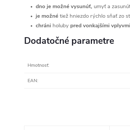
dno je možné vysunúť,
umyť a zasunú
je možné
tiež hniezdo rýchlo sňať zo s
chráni
holuby
pred vonkajšími vplyvm
Dodatočné parametre
Hmotnosť
:
EAN
: