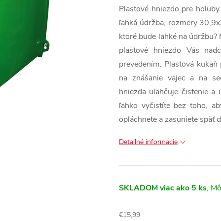
Plastové hniezdo pre holub
ľahká údržba, rozmery 30,9x
ktoré bude ľahké na údržbu? 
plastové hniezdo Vás nad
prevedením. Plastová kukaň 
na znášanie vajec a na sed
hniezda uľahčuje čistenie a
ľahko vyčistíte bez toho, a
opláchnete a zasuniete späť 
Detailné informácie
SKLADOM
viac ako 5 ks
€15,99