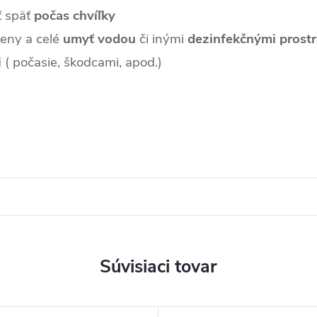
ť späť
počas chvíľky
teny a celé
umyť vodou
či inými
dezinfekčnými prost
i
( počasie, škodcami, apod.)
Súvisiaci tovar