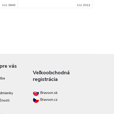
Kód:
0840
Kód:
0312
pre vás
Veľkoobchodná
tba
registrácia
Bravson.sk
dmienky
Bravson.cz
čnosti