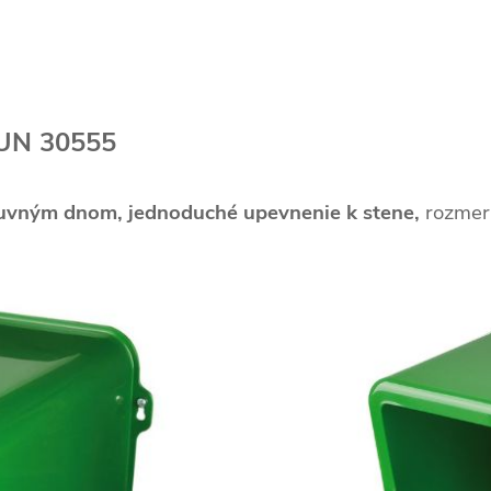
AUN 30555
suvným dnom,
jednoduché upevnenie k stene,
rozme