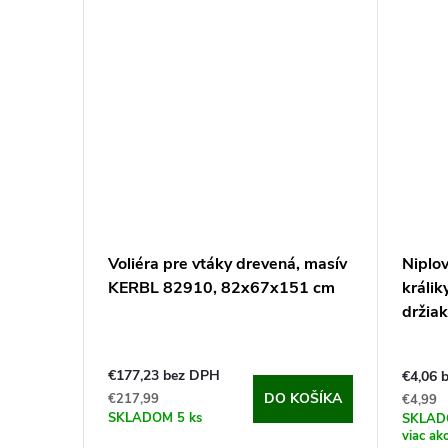
Voliéra pre vtáky drevená, masív
Niplov
KERBL 82910, 82x67x151 cm
králi
držiak
€177,23 bez DPH
€4,06 
DO KOŠÍKA
€217,99
€4,99
SKLADOM
5 ks
SKLA
viac ak