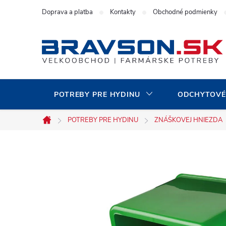
Prejsť
Doprava a platba
Kontakty
Obchodné podmienky
na
obsah
POTREBY PRE HYDINU
ODCHYTOVÉ
POTREBY PRE HYDINU
ZNÁŠKOVEJ HNIEZDA
Domov