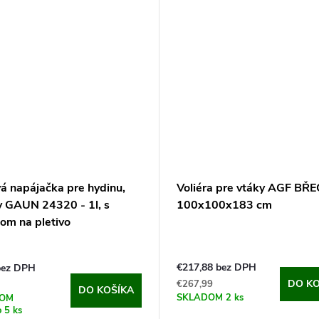
á napájačka pre hydinu,
Voliéra pre vtáky AGF BŘ
ky GAUN 24320 - 1l, s
100x100x183 cm
om na pletivo
€217,88 bez DPH
bez DPH
DO KO
€267,99
DO KOŠÍKA
SKLADOM
2 ks
DOM
o 5 ks