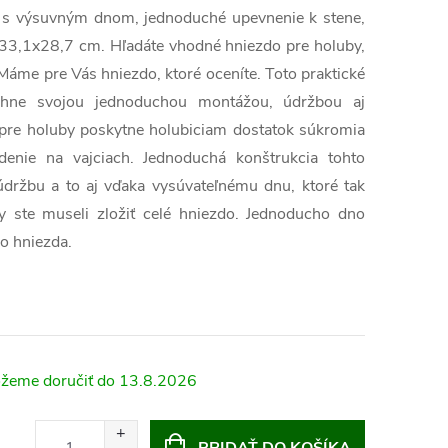
y s výsuvným dnom, jednoduché upevnenie k stene,
33,1x28,7 cm. Hľadáte vhodné hniezdo pre holuby,
Máme pre Vás hniezdo, ktoré oceníte. Toto praktické
chne svojou jednoduchou montážou, údržbou aj
pre holuby poskytne holubiciam dostatok súkromia
enie na vajciach. Jednoduchá konštrukcia tohto
 údržbu a to aj vďaka vysúvateľnému dnu, ktoré tak
by ste museli zložiť celé hniezdo. Jednoducho dno
do hniezda.
13.8.2026