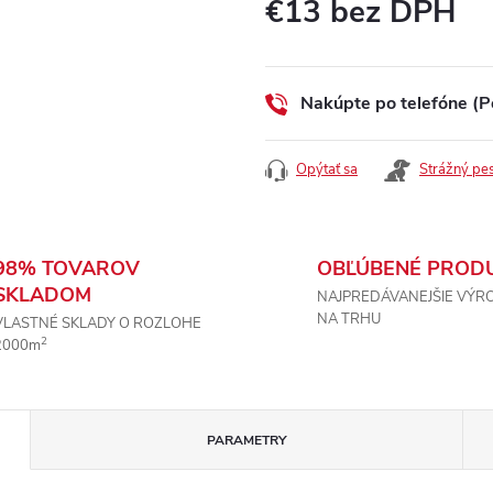
€13 bez DPH
Jednotková
cena:
Nakúpte po telefóne (P
Opýtať sa
Strážný pe
98% TOVAROV
OBĽÚBENÉ PROD
SKLADOM
NAJPREDÁVANEJŠIE VÝR
NA TRHU
VLASTNÉ SKLADY O ROZLOHE
2
2000m
PARAMETRY