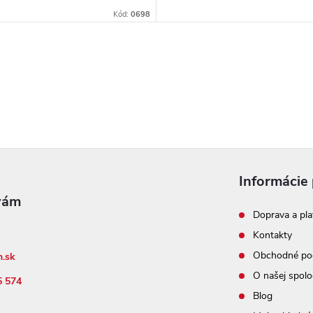
Kód:
0698
Informácie 
Doprava a pla
Kontakty
Obchodné po
n.sk
O našej spolo
5 574
Blog