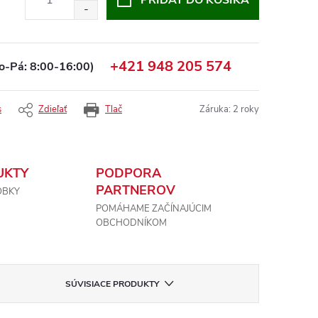
PRIDAŤ DO KOŠÍKA
+421 948 205 574
o-Pá: 8:00-16:00)
s
Zdieľať
Tlač
Záruka
:
2 roky
UKTY
PODPORA
PARTNEROV
OBKY
POMÁHAME ZAČÍNAJÚCIM
OBCHODNÍKOM
SÚVISIACE PRODUKTY