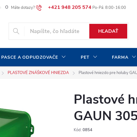
+421 948 205 574
O našej spoločnosti
Blog
Moja objednávka
HĽADAŤ
 PASCE A ODPUDZOVAČE
PET
FARMA
PLASTOVÉ ZNÁŠKOVÉ HNIEZDA
Plastové hniezdo pre holuby G
Plastové h
GAUN 30
Kód:
0854