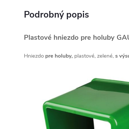
Podrobný popis
Plastové hniezdo pre holuby G
Hniezdo
pre holuby,
plastové, zelené,
s vý