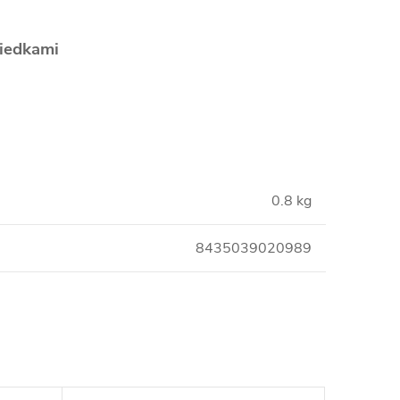
riedkami
0.8 kg
8435039020989