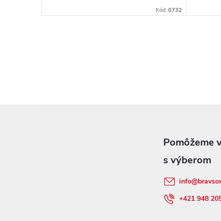
Kód:
0732
Z
á
p
info
@
bravso
ä
+421 948 20
t