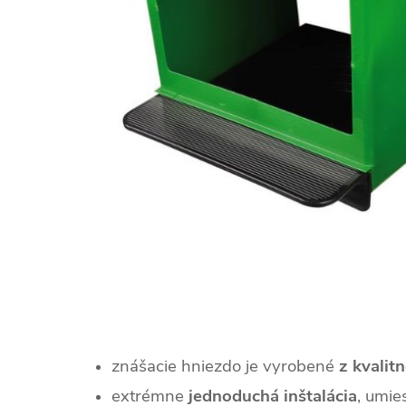
znášacie hniezdo je vyrobené
z kvalit
extrémne
jednoduchá inštalácia
, umie