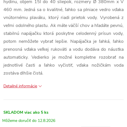
hydinu, objem 15l do 40 sliepok, rozmery Ø 380mm x V
460 mm. Jedná sa o kvalitné, ľahko sa plniace vedro vďaka
vnútornému plaváku, ktorý riadi prietok vody. Vyrobená z
veľmi odolného plastu. Ak máte väčší chov a hľadáte pevnú,
stabilnú napájačku ktorá poskytne celodenný prísun vody,
potom nemôžete vybrať lepšie. Napájačka je ľahká, ľahko
prenosná vďaka veľkej rukoväti a vodu dodáva do náustka
automaticky. Vedierko je možné kompletne rozobrať na
jednotlivé časti a ľahko vyčistiť, vďaka nožičkám voda
zostáva dlhšie čistá.
Detailné informácie
SKLADOM
viac ako 5 ks
12.8.2026