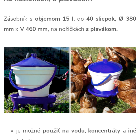
Zásobník s
objemom 15 l,
do
40 sliepok, Ø
380
mm
x
V 460 mm,
na nožičkách
s plavákom.
je možné
použiť na vodu
,
koncentráty
a
iné