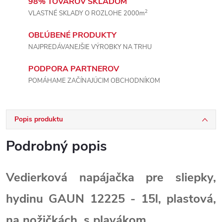
98% TOVAROV SKLADOM
2
VLASTNÉ SKLADY O ROZLOHE 2000m
OBĽÚBENÉ PRODUKTY
NAJPREDÁVANEJŠIE VÝROBKY NA TRHU
PODPORA PARTNEROV
POMÁHAME ZAČÍNAJÚCIM OBCHODNÍKOM
Popis produktu
Podrobný popis
Vedierková napájačka pre sliepky,
hydinu GAUN 12225 - 15l, plastová,
na nožičkách, s plavákom