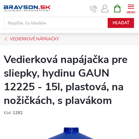
Prejsť
NÁKUPN
KOŠÍK
na
obsah
HĽADAŤ
VEDIERKOVÉ NÁPÁJAČKY
Vedierková napájačka pre
sliepky, hydinu GAUN
12225 - 15l, plastová, na
nožičkách, s plavákom
Kód:
1282