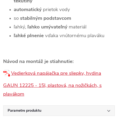
tekutiny
automatický
prietok vody
so
stabilným podstavcom
ľahký,
ľahko umývateľný
materiál
ľahké plnenie
vďaka vnútornému plaváku
Návod na montáž je stiahnutie:
Vedierková napájačka pre sliepky, hydina
GAUN 12225 - 15l, plastová, na nožičkách, s
plavákom
Parametre produktu