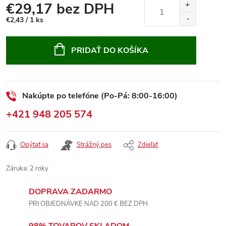
€29,17 bez DPH
Jednotková
€2,43 / 1 ks
cena:
PRIDAŤ DO KOŠÍKA
Nakúpte po telefóne (Po-Pá: 8:00-16:00)
+421 948 205 574
Opýtať sa
Strážný pes
Zdieľať
Záruka
:
2 roky
DOPRAVA ZADARMO
PRI OBJEDNÁVKE NAD 200 € BEZ DPH