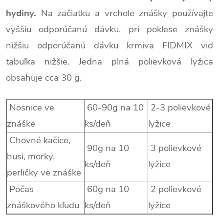
hydiny.
Na začiatku a vrchole znášky používajte
vyššiu odporúčanú dávku, pri poklese znášky
nižšiu odporúčanú dávku krmiva FIDMIX viď
tabuľka nižšie. Jedna plná polievková lyžica
obsahuje cca 30 g.
Nosnice ve
60-90g na 10
2-3 polievkové
znáške
ks/deň
lyžice
Chovné kačice,
90g na 10
3 polievkové
husi, morky,
ks/deň
lyžice
perličky ve znáške
Počas
60g na 10
2 polievkové
znáškového kľudu
ks/deň
lyžice