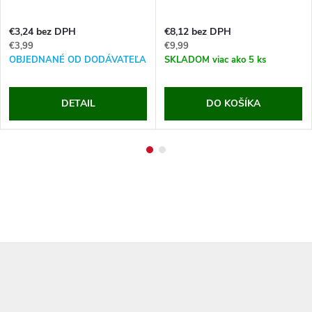
€3,24 bez DPH
€8,12 bez DPH
€3,99
€9,99
OBJEDNANÉ OD DODÁVATEĽA
SKLADOM
viac ako 5 ks
DETAIL
DO KOŠÍKA
Z
á