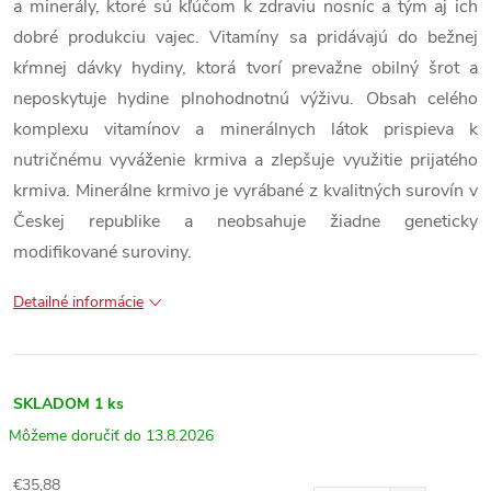
a minerály, ktoré sú kľúčom k zdraviu nosníc a tým aj ich
dobré produkciu vajec. Vitamíny sa pridávajú do bežnej
kŕmnej dávky hydiny, ktorá tvorí prevažne obilný šrot a
neposkytuje hydine plnohodnotnú výživu. Obsah celého
komplexu vitamínov a minerálnych látok prispieva k
nutričnému vyváženie krmiva a zlepšuje využitie prijatého
krmiva. Minerálne krmivo je vyrábané z kvalitných surovín v
Českej republike a neobsahuje žiadne geneticky
modifikované suroviny.
Detailné informácie
SKLADOM
1 ks
13.8.2026
€35,88