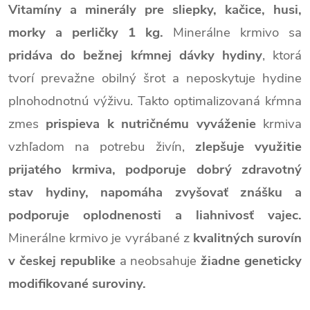
Vitamíny a minerály pre sliepky, kačice, husi,
morky a perličky 1 kg.
Minerálne krmivo sa
pridáva do bežnej kŕmnej dávky hydiny
, ktorá
tvorí prevažne obilný šrot a neposkytuje hydine
plnohodnotnú výživu. Takto optimalizovaná kŕmna
zmes
prispieva k nutričnému vyváženie
krmiva
vzhľadom na potrebu živín,
zlepšuje využitie
prijatého krmiva, podporuje dobrý zdravotný
stav hydiny, napomáha zvyšovať znášku a
podporuje oplodnenosti a liahnivosť vajec.
Minerálne krmivo je vyrábané z
kvalitných surovín
v českej republike
a neobsahuje
žiadne geneticky
modifikované suroviny.