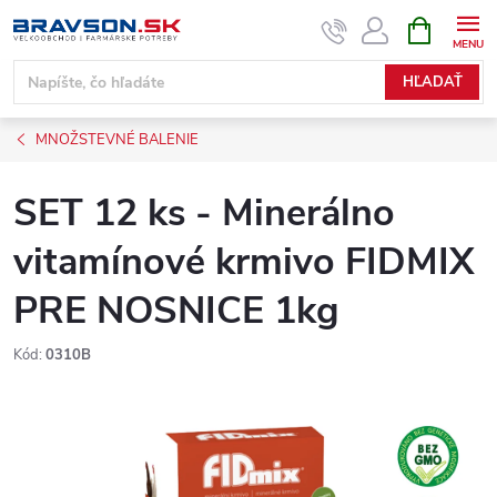
Prejsť
NÁKUPN
KOŠÍK
na
obsah
HĽADAŤ
MNOŽSTEVNÉ BALENIE
SET 12 ks - Minerálno
vitamínové krmivo FIDMIX
PRE NOSNICE 1kg
Kód:
0310B