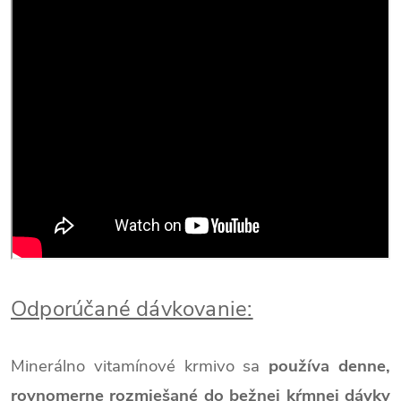
Odporúčané dávkovanie:
Minerálno vitamínové krmivo sa
používa denne,
rovnomerne rozmiešané do bežnej kŕmnej dávky