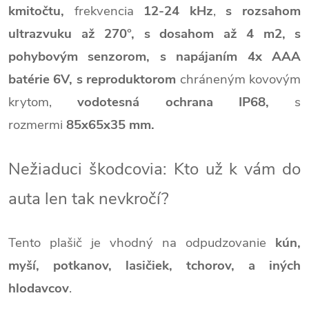
kmitočtu,
frekvencia
12-24 kHz
,
s rozsahom
ultrazvuku až 270°,
s dosahom až 4 m2,
s
pohybovým senzorom,
s napájaním 4x AAA
batérie 6V,
s reproduktorom
chráneným kovovým
krytom,
vodotesná ochrana IP68,
s
rozmermi
85x65x35 mm.
Nežiaduci škodcovia: Kto už k vám do
auta len tak nevkročí?
Tento plašič je vhodný na odpudzovanie
kún,
myší, potkanov,
lasičiek, tchorov,
a iných
hlodavcov
.