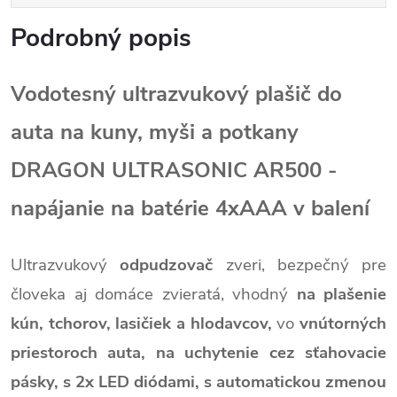
Podrobný popis
Vodotesný ultrazvukový plašič do
auta na kuny, myši a potkany
DRAGON ULTRASONIC AR500 -
napájanie na batérie 4xAAA v balení
Ultrazvukový
odpudzovač
zveri,
bezpečný pre
človeka aj domáce zvieratá,
vhodný
na plašenie
kún, tchorov, lasičiek a hlodavcov,
vo
vnútorných
priestoroch auta,
na uchytenie cez sťahovacie
pásky,
s 2x LED diódami,
s automatickou zmenou