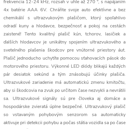
frekvencia 12-24 kHz, rozsah v uhle až 270 °, s napájaním
4x batérie AAA 6V. Chráňte svoje auto efektívne a bez
chemikálií s ultrazvukovým plašičom, ktorý spoľahlivo
odradí kuny a hlodavce, bezpečnosť a pokoj na cestách
zaistené! Tento kvalitný plašič kún, tchorov, lasičiek a
ďalších hlodavcov je unikátny spojením ultrazvukového a
svetelného plašenia škodcov pre vnútorné priestory áut.
Plašič jednoducho uchytíte pomocou sťahovacích pások do
motorového priestoru. Výkonné LED diódy blikajú každých
pár desiatok sekúnd a tým znásobujú účinky plašiča.
Ultrazvukové zariadenie má automatickú zmenu kmitočtu,
aby si škodcovia na zvuk po určitom čase nezvykli a nevrátili
sa. Ultrazvukové signály sú pre človeka aj domáce a
hospodárske zvieratá úplne bezpečné. Ultrazvukový plašič
so vstavaným pohybovým senzorom sa automaticky
aktivuje pri detekcii pohybu a počas státia vozidla sa po čase