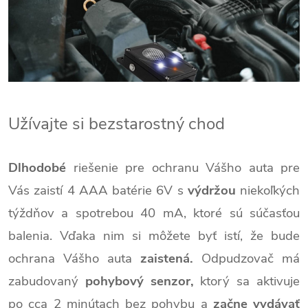
Užívajte si bezstarostný chod
Dlhodobé
riešenie pre ochranu Vášho auta pre
Vás zaistí 4 AAA batérie 6V s
výdržou
niekoľkých
týždňov a spotrebou 40 mA, ktoré sú súčasťou
balenia. Vďaka nim si môžete byť istí, že bude
ochrana Vášho auta
zaistená.
Odpudzovač má
zabudovaný
pohybový senzor,
ktorý sa aktivuje
po cca 2 minútach bez pohybu a
začne vydávať