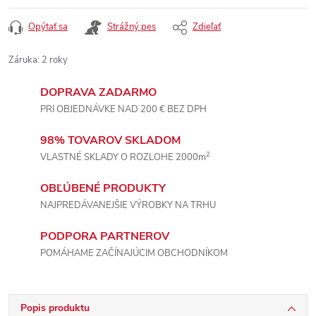
Opýtať sa
Strážný pes
Zdieľať
Záruka
:
2 roky
DOPRAVA ZADARMO
PRI OBJEDNÁVKE NAD 200 € BEZ DPH
98% TOVAROV SKLADOM
2
VLASTNÉ SKLADY O ROZLOHE 2000m
OBĽÚBENÉ PRODUKTY
NAJPREDÁVANEJŠIE VÝROBKY NA TRHU
PODPORA PARTNEROV
POMÁHAME ZAČÍNAJÚCIM OBCHODNÍKOM
Popis produktu