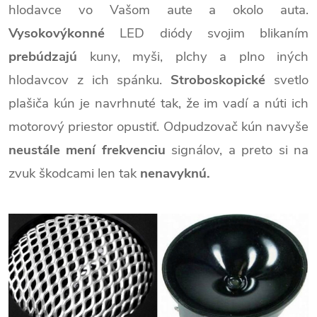
hlodavce vo Vašom aute a okolo auta.
Vysokovýkonné
LED diódy svojim blikaním
prebúdzajú
kuny, myši, plchy a plno iných
hlodavcov z ich spánku.
Stroboskopické
svetlo
plašiča kún je navrhnuté tak, že im vadí a núti ich
motorový priestor opustiť. Odpudzovač kún navyše
neustále mení frekvenciu
signálov, a preto si na
zvuk škodcami len tak
nenavyknú.