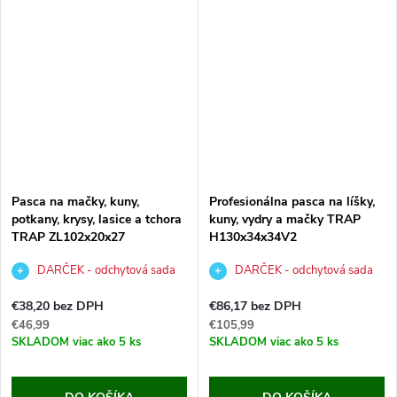
Pasca na mačky, kuny,
Profesionálna pasca na líšky,
potkany, krysy, lasice a tchora
kuny, vydry a mačky TRAP
TRAP ZL102x20x27
H130x34x34V2
DARČEK - odchytová sada
DARČEK - odchytová sada
za €5,99,-
za €7,99,-
€38,20 bez DPH
€86,17 bez DPH
€46,99
€105,99
SKLADOM
viac ako 5 ks
SKLADOM
viac ako 5 ks