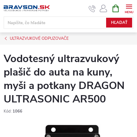
Prejsť
NÁKUPN
KOŠÍK
na
obsah
HĽADAŤ
ULTRAZVUKOVÉ ODPUZOVAČE
Vodotesný ultrazvukový
plašič do auta na kuny,
myši a potkany DRAGON
ULTRASONIC AR500
Kód:
1066