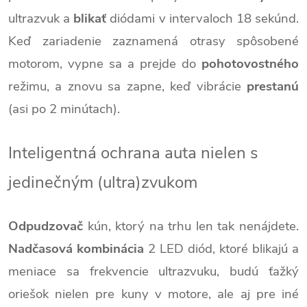
ultrazvuk a
blikať
diódami v intervaloch 18 sekúnd.
Keď zariadenie zaznamená otrasy spôsobené
motorom, vypne sa a prejde do
pohotovostného
režimu, a znovu sa zapne, keď vibrácie
prestanú
(asi po 2 minútach).
Inteligentná ochrana auta nielen s
jedinečným (ultra)zvukom
Odpudzovač
kún, ktorý na trhu len tak nenájdete.
Nadčasová kombinácia
2 LED diód, ktoré blikajú a
meniace sa frekvencie ultrazvuku, budú ťažký
oriešok nielen pre kuny v motore, ale aj pre iné