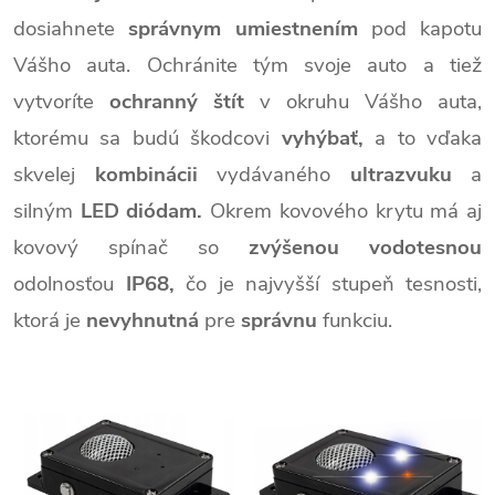
dosiahnete
správnym umiestnením
pod kapotu
Vášho auta. Ochránite tým svoje auto a tiež
vytvoríte
ochranný štít
v okruhu Vášho auta,
ktorému sa budú škodcovi
vyhýbať,
a to vďaka
skvelej
kombinácii
vydávaného
ultrazvuku
a
silným
LED diódam.
Okrem kovového krytu má aj
kovový spínač so
zvýšenou vodotesnou
odolnosťou
IP68,
čo je najvyšší stupeň tesnosti,
ktorá je
nevyhnutná
pre
správnu
funkciu.