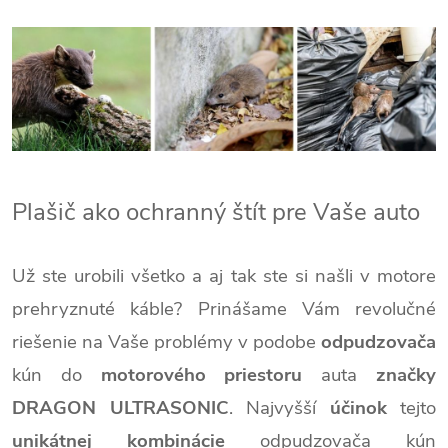
Plašič ako ochranný štít pre Vaše auto
Už ste urobili všetko a aj tak ste si našli v motore
prehryznuté káble? Prinášame Vám revolučné
riešenie na Vaše problémy v podobe
odpudzovača
kún do
motorového priestoru
auta
značky
DRAGON ULTRASONIC
. Najvyšší
účinok
tejto
unikátnej kombinácie
odpudzovača kún