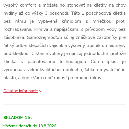
vysoký komfort a môžete ho stohovať na klietky na chov
hydiny až do výšky 3 poschodí. Táto 1 poschodová klietka
bez rámu je vybavená kŕmidlom s mriežkou proti
rozhrabávaniu krmiva a napájačkami s prívodom vody bez
zásobníka. Samozrejmosťou sú aj znáškové zásobníky pre
ľahký odber slepačích vajíčok a výsuvný trusník umiestnený
pod klietkou. Čistenie voliéry je naozaj jednoduché, pretože
klietka s patentovanou technológiou Comfortplast je
vyrobená z veľmi kvalitného, odolného, ľahko umývateľného
plastu, a bude Vám robiť radosť po mnoho rokov.
Detailné informácie
SKLADOM
1 ks
13.8.2026