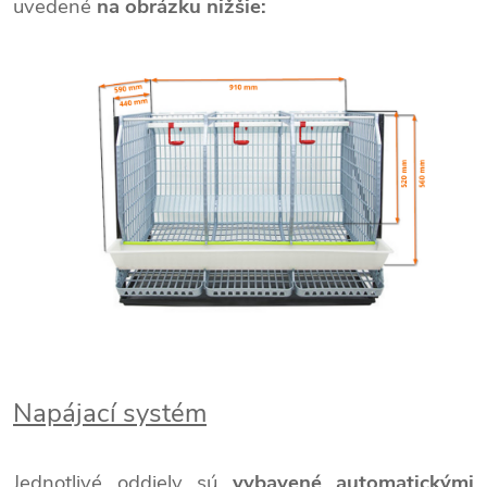
uvedené
na obrázku nižšie:
Napájací systém
Jednotlivé oddiely sú
vybavené automatickými