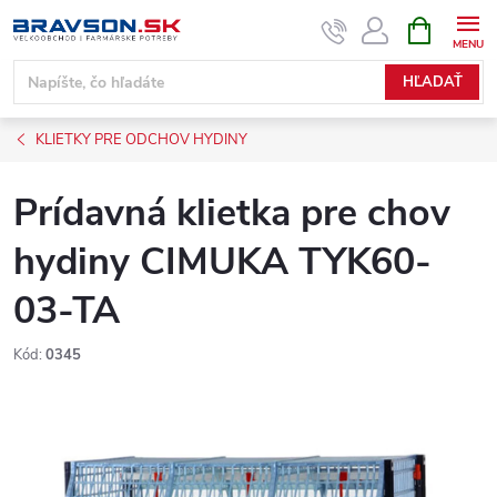
Prejsť
NÁKUPN
KOŠÍK
na
obsah
HĽADAŤ
KLIETKY PRE ODCHOV HYDINY
Prídavná klietka pre chov
hydiny CIMUKA TYK60-
03-TA
Kód:
0345