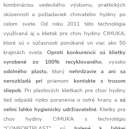
kombináciou vedeckého výskumu, praktických
skúseností a požiadaviek chovateľov hydiny po
celom svete. Od roku 2011 táto technológia
využívaná aj u klietok pre chov hydiny CIMUKA,
ktoré sú v súčasnosti ponúkané vo viac ako 50
krajinách sveta.
Oproti konkurencii sú klietky
vyrobené zo 100% recyklovaného
, vysoko
odolného plastu
, ktorý
nehrdzavie a ani sa
nerozkladá prí
priamom
kontakte s trusom
sliepok
. Pri plastových klietkach pre chov hydiny
tiež odpadá riziko poranenia o ostré hrany a
sú
veľmi ľahko hygienicky udržiavateľné
. Klietky pre
chov hydiny CIMUKA s technológiu
"COMFORTPLAST" sú
balené k ľahkej