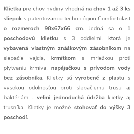
Klietka
pre chov hydiny vhodná
na chov 1 až 3 ks
sliepok
s patentovanou technológiou Comfortplast
o rozmeroch 98x67x66 cm
. Jedná sa o
1
poschodovú klietku
s 3 oddielmi, ktorá je
vybavená vlastným znáškovým zásobníkom
na
slepačie vajcia,
krmítkom
s mriežkou proti
plytvaniu krmiva,
napájačkou
s prívodom vody
bez zásobníka
. Klietky sú
vyrobené z plastu
s
vysokou odolnosťou proti slepačiemu trusu aj
baktériám -
veľmi jednoduchá údržba
klietky aj
trusníka. Klietky je možné
stohovať do výšky 3
poschodí
.