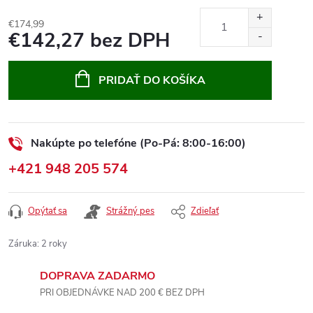
€174,99
€142,27 bez DPH
Jednotková
cena:
PRIDAŤ DO KOŠÍKA
Nakúpte po telefóne (Po-Pá: 8:00-16:00)
+421 948 205 574
Opýtať sa
Strážný pes
Zdieľať
Záruka
:
2 roky
DOPRAVA ZADARMO
PRI OBJEDNÁVKE NAD 200 € BEZ DPH