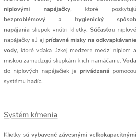
niplovými napájačky
, ktoré poskytujú
bezproblémový a hygienický spôsob
napájania
sliepok vnútri klietky.
Súčasťou
niplové
napájačky sú aj
prídavné misky na odkvapkávanie
vody
, ktoré vďaka úzkej medzere medzi niplom a
miskou zamedzujú sliepkám k ich namáčanie.
Voda
do niplových napájačiek je
privádzaná
pomocou
systému hadíc.
Systém kŕmenia
Klietky sú
vybavené závesnými veľkokapacitnými