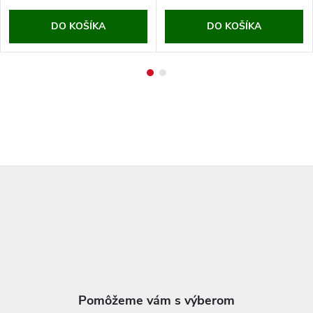
DO KOŠÍKA
DO KOŠÍKA
Z
á
p
ä