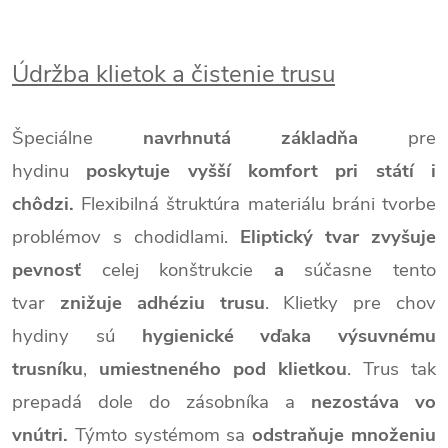
Údržba klietok a čistenie trusu
Špeciálne
navrhnutá základňa
pre
hydinu
poskytuje vyšší komfort pri státí i
chôdzi.
Flexibilná štruktúra materiálu bráni tvorbe
problémov s chodidlami.
Eliptický tvar zvyšuje
pevnosť
celej konštrukcie
a
súčasne tento
tvar
znižuje adhéziu trusu
. Klietky pre chov
hydiny sú
hygienické vďaka výsuvnému
trusníku
,
umiestneného pod klietkou
. Trus tak
prepadá dole do zásobníka a
nezostáva vo
vnútri.
Týmto systémom sa
odstraňuje množeniu