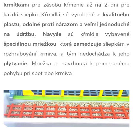
krmítkami
pre zásobu kŕmenie až na 2 dni pre
každú sliepku. Kŕmidlá sú vyrobené
z kvalitného
plastu, odolné proti nárazom a veľmi jednoduché
na údržbu. Navyše
sú kŕmidla vybavené
špeciálnou mriežkou
, ktorá
zamedzuje
sliepkám v
rozhrabování krmiva, a tým nedochádza k jeho
plytvanie.
Mriežka je navrhnutá k primeranému
pohybu pri spotrebe krmiva