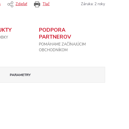
s
Zdieľať
Tlač
Záruka
:
2 roky
UKTY
PODPORA
PARTNEROV
OBKY
POMÁHAME ZAČÍNAJÚCIM
OBCHODNÍKOM
PARAMETRY