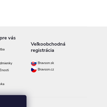
pre vás
Veľkoobchodná
tba
registrácia
Bravson.sk
dmienky
Bravson.cz
čnosti
vka