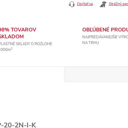
Opýtať sa
Strážný pe
98% TOVAROV
OBĽÚBENÉ PROD
SKLADOM
NAJPREDÁVANEJŠIE VÝR
NA TRHU
VLASTNÉ SKLADY O ROZLOHE
2
2000m
-20-2N-I-K