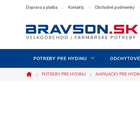
Prejsť
Doprava a platba
Kontakty
Obchodné podmienky
na
obsah
POTREBY PRE HYDINU
ODCHYTOVÉ
POTREBY PRE HYDINU
NAPÁJAČKY PRE HYDI
Domov