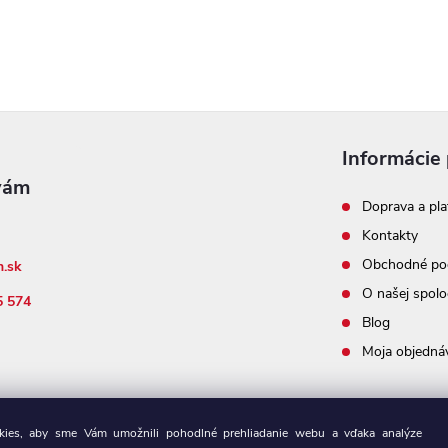
Informácie 
Doprava a pla
Kontakty
Obchodné po
n.sk
O našej spolo
5 574
Blog
Moja objedná
ies, aby sme Vám umožnili pohodlné prehliadanie webu a vďaka analýze