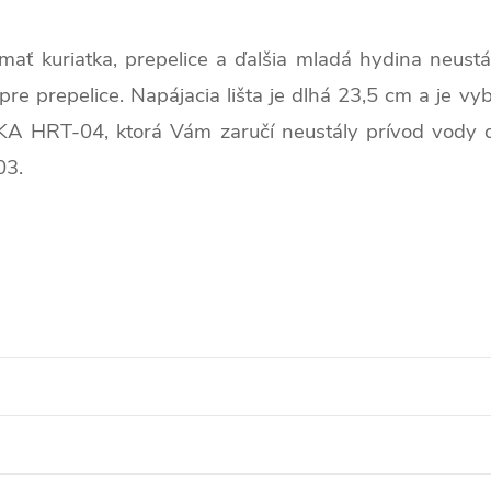
 kuriatka, prepelice a ďalšia mladá hydina neustály
re prepelice. Napájacia lišta je dlhá 23,5 cm a je v
UKA HRT-04, ktorá Vám zaručí neustály prívod vody d
03.