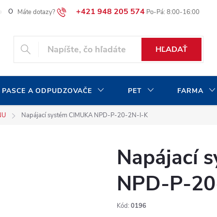
+421 948 205 574
O našej spoločnosti
Blog
Moja objednávka
HĽADAŤ
 PASCE A ODPUDZOVAČE
PET
FARMA
NU
Napájací systém CIMUKA NPD-P-20-2N-I-K
Napájací 
NPD-P-20
Kód:
0196