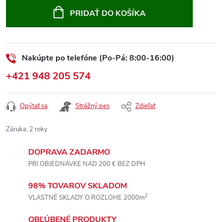
cena:
PRIDAŤ DO KOŠÍKA
Nakúpte po telefóne (Po-Pá: 8:00-16:00)
+421 948 205 574
Opýtať sa
Strážný pes
Zdieľať
Záruka
:
2 roky
DOPRAVA ZADARMO
PRI OBJEDNÁVKE NAD 200 € BEZ DPH
98% TOVAROV SKLADOM
2
VLASTNÉ SKLADY O ROZLOHE 2000m
OBĽÚBENÉ PRODUKTY