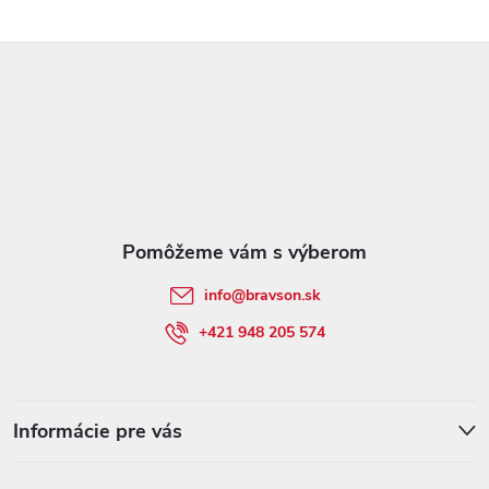
Z
á
p
ä
t
info
@
bravson.sk
i
+421 948 205 574
e
Informácie pre vás