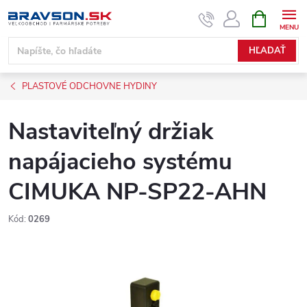
Prejsť
NÁKUPN
KOŠÍK
na
obsah
HĽADAŤ
PLASTOVÉ ODCHOVNE HYDINY
Nastaviteľný držiak
napájacieho systému
CIMUKA NP-SP22-AHN
Kód:
0269