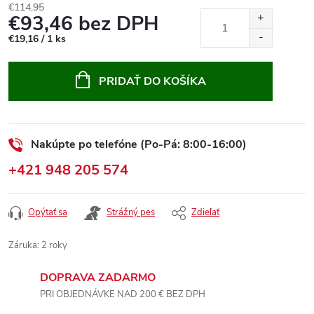
€114,95
€93,46 bez DPH
Jednotková
€19,16 / 1 ks
cena:
PRIDAŤ DO KOŠÍKA
Nakúpte po telefóne (Po-Pá: 8:00-16:00)
+421 948 205 574
Opýtať sa
Strážný pes
Zdieľať
Záruka
:
2 roky
DOPRAVA ZADARMO
PRI OBJEDNÁVKE NAD 200 € BEZ DPH