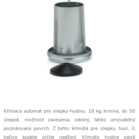
Kŕmiaca automat pre sliepky-hydinu, 18 kg krmiva, do 50
sliepok, možnosť zavesenia, odolný, ľahko umývateľný
pozinkovaný povrch. Z tohto kŕmidlá pre sliepky, husi, či
kačice budete určite nadšení. Kŕmidlo hydine zaistí