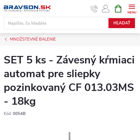
Prejsť
NÁKUPN
KOŠÍK
na
obsah
HĽADAŤ
MNOŽSTEVNÉ BALENIE
SET 5 ks - Závesný kŕmiaci
automat pre sliepky
pozinkovaný CF 013.03MS
- 18kg
Kód:
0054B