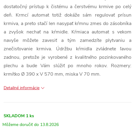
dostatočný prístup k čistému a čerstvému ​​krmive po celý
deň. Krmcí automat totiž dokáže sám regulovať prísun
krmiva, a preto stačí len nasypať kŕmnu zmes do zásobníka
a zvyšok nechať na kŕmidle. Kŕmiaca automat s vekom
navyše môžete zavesiť a tým zamedzíte plytvaniu a
znečisťovanie krmiva. Údržbu kŕmidla zvládnete ľavou
zadnou, pretože je vyrobené z kvalitného pozinkovaného
plechu a bude Vám slúžiť po mnoho rokov. Rozmery:
krmítko Ø 390 x V 570 mm, miska V 70 mm.
Detailné informácie
SKLADOM
1 ks
13.8.2026