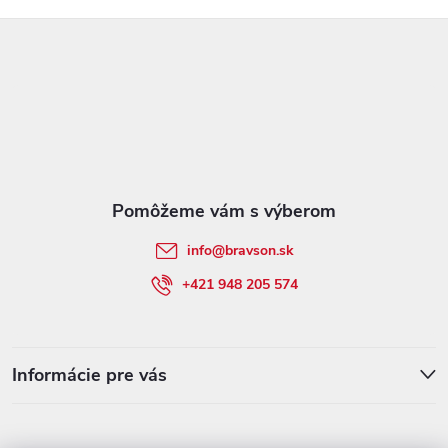
Z
á
p
ä
t
info
@
bravson.sk
i
+421 948 205 574
e
Informácie pre vás