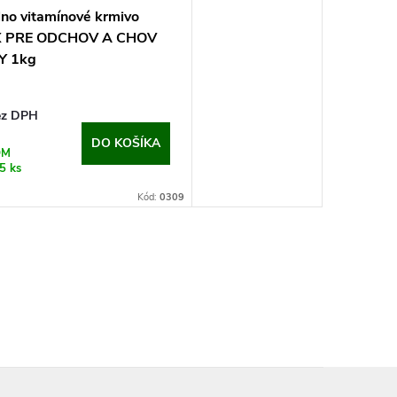
lno vitamínové krmivo
X PRE ODCHOV A CHOV
Y 1kg
ez DPH
DO KOŠÍKA
OM
5 ks
Kód:
0309