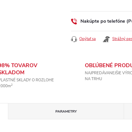
cena:
Nakúpte po telefóne (P
Opýtať sa
Strážný pe
98% TOVAROV
OBĽÚBENÉ PROD
SKLADOM
NAJPREDÁVANEJŠIE VÝR
NA TRHU
VLASTNÉ SKLADY O ROZLOHE
2
2000m
PARAMETRY