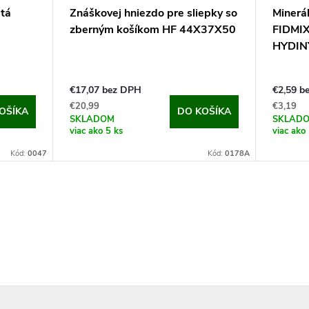
atá
Znáškovej hniezdo pre sliepky so
Minerá
zberným košíkom HF 44X37X50
FIDMI
HYDIN
€17,07 bez DPH
€2,59 b
€20,99
€3,19
OŠÍKA
DO KOŠÍKA
SKLADOM
SKLAD
viac ako 5 ks
viac ako 
Kód:
0047
Kód:
0178A