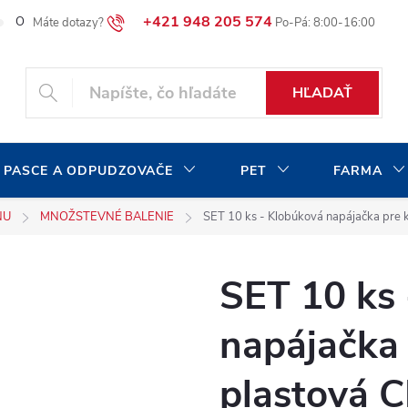
+421 948 205 574
O našej spoločnosti
Blog
Moja objednávka
HĽADAŤ
 PASCE A ODPUDZOVAČE
PET
FARMA
NU
MNOŽSTEVNÉ BALENIE
SET 10 ks - Klobúková napájačka pre k
SET 10 ks
napájačka 
plastová C