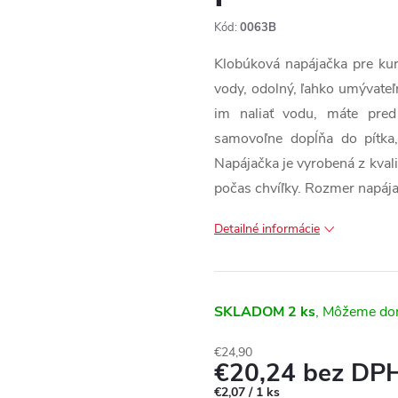
Kód:
0063B
Klobúková napájačka pre kurč
vody, odolný, ľahko umývateľ
im naliať vodu, máte pred
samovoľne dopĺňa do pítka,
Napájačka je vyrobená z kvalit
počas chvíľky. Rozmer napáj
Detailné informácie
SKLADOM
2 ks
€24,90
€20,24 bez DP
Jednotková
€2,07 / 1 ks