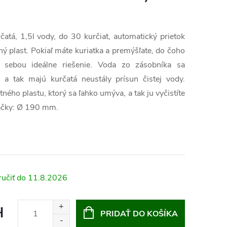
atá, 1,5l vody, do 30 kurčiat, automatický prietok
ný plast. Pokiaľ máte kuriatka a premýšľate, do čoho
 sebou ideálne riešenie. Voda zo zásobníka sa
 a tak majú kurčatá neustály prísun čistej vody.
ného plastu, ktorý sa ľahko umýva, a tak ju vyčistíte
ačky: Ø 190 mm.
11.8.2026
H
PRIDAŤ DO KOŠÍKA