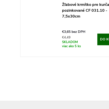
Žľabové krmítko pre kurč
pozinkované CF 031.10 -
7,5x30cm
€3,65 bez DPH
€4,49
DO K
SKLADOM
viac ako 5 ks
Z