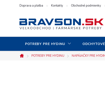
Prejsť
Doprava a platba
Kontakty
Obchodné podmienky
na
obsah
POTREBY PRE HYDINU
ODCHYTOVÉ
POTREBY PRE HYDINU
NAPÁJAČKY PRE HYDI
Domov