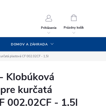
NÁKUPNÝ
KOŠÍK
Prázdny košík
Prihlásenie
DOMOV A ZÁHRADA
určatá plastová CF 002.02CF - 1,5l
 - Klobúková
pre kurčatá
F 002.02CF - 1,5l