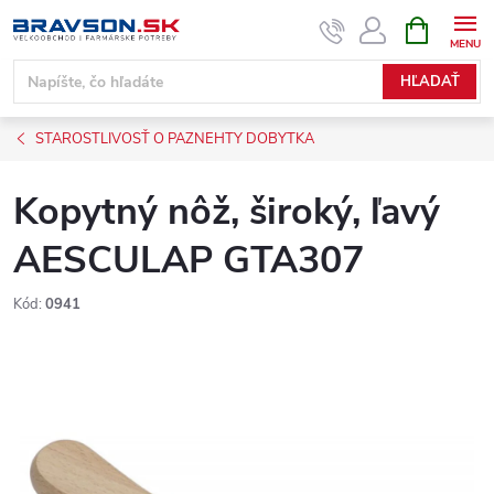
Prejsť
NÁKUPN
KOŠÍK
na
obsah
HĽADAŤ
STAROSTLIVOSŤ O PAZNEHTY DOBYTKA
Kopytný nôž, široký, ľavý
AESCULAP GTA307
Kód:
0941