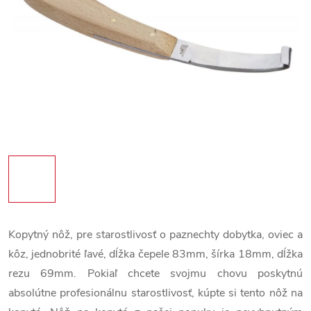
Kopytný nôž, pre starostlivosť o paznechty dobytka, oviec a
kôz, jednobrité ľavé, dĺžka čepele 83mm, šírka 18mm, dĺžka
rezu 69mm. Pokiaľ chcete svojmu chovu poskytnú
absolútne profesionálnu starostlivosť, kúpte si tento nôž na