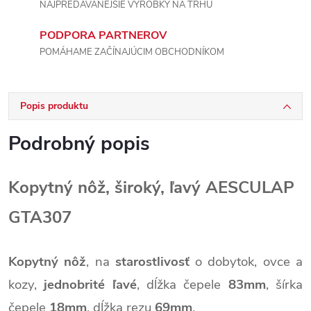
NAJPREDÁVANEJŠIE VÝROBKY NA TRHU
PODPORA PARTNEROV
POMÁHAME ZAČÍNAJÚCIM OBCHODNÍKOM
Popis produktu
Podrobný popis
Kopytný nôž, široký, ľavý AESCULAP
GTA307
Kopytný nôž
,
na
starostlivosť
o dobytok, ovce a
kozy,
jednobrité ľavé
,
dĺžka čepele
83mm
,
šírka
čepele
18mm
,
dĺžka rezu
69mm
.