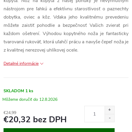
kopytá. Nôž na kopytá z našej ponuky je nevyhnutným
nástrojom pre ľahkú a efektívnu starostlivosť o paznechty
dobytka, oviec a kôz. Vďaka jeho kvalitnému prevedeniu
môžete zaistiť pohodlie a bezpečnosť Vašich zvierat pri
každom ošetrení. Výhodou kopytného noža je fantasticky
tvarovaná rukoväť, ktorá uľahčí prácu a navyše čepeľ noža je
z kvalitnej nerezovej uhlíkovej ocele.
Detailné informácie
SKLADOM
1 ks
12.8.2026
€24,99
€20,32 bez DPH
Jednotková