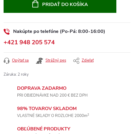
cena:
PRIDAŤ DO KOŠÍKA
Nakúpte po telefóne (Po-Pá: 8:00-16:00)
+421 948 205 574
Opýtať sa
Strážný pes
Zdieľať
Záruka
:
2 roky
DOPRAVA ZADARMO
PRI OBJEDNÁVKE NAD 200 € BEZ DPH
98% TOVAROV SKLADOM
2
VLASTNÉ SKLADY O ROZLOHE 2000m
OBĽÚBENÉ PRODUKTY