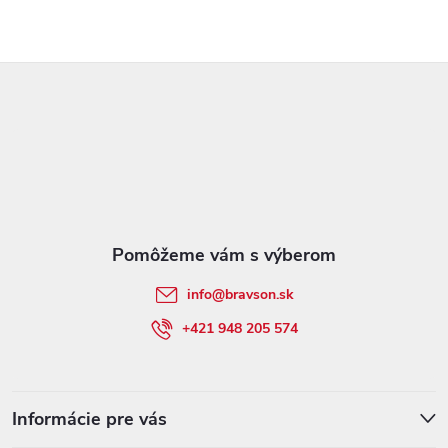
Z
á
p
ä
t
info
@
bravson.sk
i
+421 948 205 574
e
Informácie pre vás