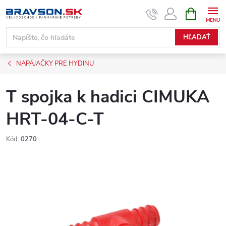
Prejsť
NÁKUPN
KOŠÍK
na
obsah
HĽADAŤ
NAPÁJAČKY PRE HYDINU
T spojka k hadici CIMUKA
HRT-04-C-T
Kód:
0270