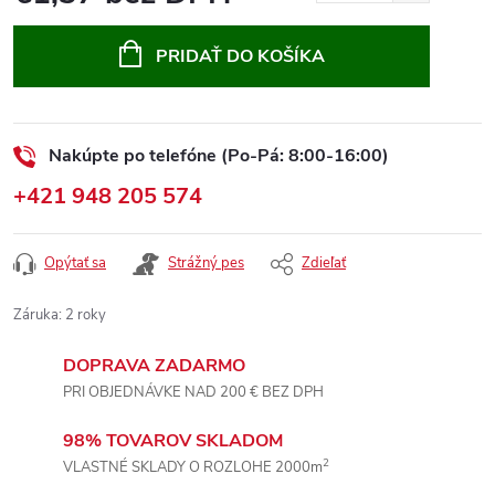
Jednotková
cena:
PRIDAŤ DO KOŠÍKA
Nakúpte po telefóne (Po-Pá: 8:00-16:00)
+421 948 205 574
Opýtať sa
Strážný pes
Zdieľať
Záruka
:
2 roky
DOPRAVA ZADARMO
PRI OBJEDNÁVKE NAD 200 € BEZ DPH
98% TOVAROV SKLADOM
2
VLASTNÉ SKLADY O ROZLOHE 2000m